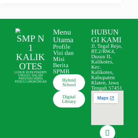
Menu
HUBUN
SMP N
Utama
GI KAMI
1
Profile
Jl. Tegal Rejo,
RT.2/RW.4,
Visi dan
KALIK
Dusun II,
Misi
Kalikotes,
OTES
Berita
Kec.
SPMB
Kalikotes,
LUHUR BUDI PEKERTI
UNGGUL DALAM
Kabupaten
PRESTASI SERTA
Hybrid
Klaten, Jawa
PEDULI LINGKUNGAN
School
Tengah 57451
Digital
Library