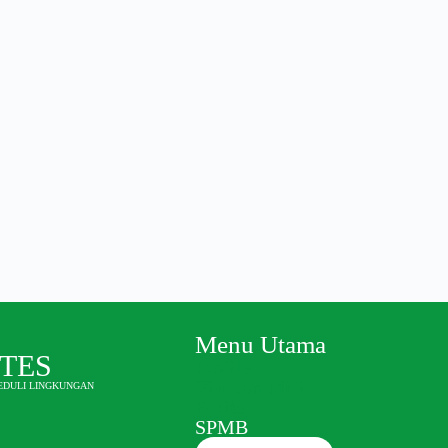
eri
Menu Utama
OTES
Profile
Visi dan Misi
PEDULI LINGKUNGAN
Berita
SPMB