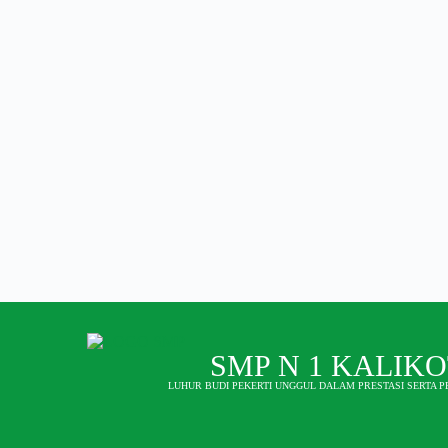
Sejarah SMP Neg
1 Kalikotes
SMP N 1 KALIK
LUHUR BUDI PEKERTI UNGGUL DALAM PRESTASI SERTA 