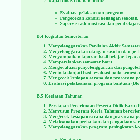
Rapat dinas bulanan untuk:
Evaluasi pelaksanaan program.
Pengecekan kondisi keuangan sekolah.
Supervisi administrasi dan pembelajar
B.4 Kegiatan Semesteran
Menyelenggarakan Penilaian Akhir Semester
Menyelenggarakan ulangan susulan dan perb
Menyampaikan laporan hasil belajar kepada
Mempersiapkan semester baru.
Mengevaluasi penyelenggaraan dan pengelol
Menindaklanjuti hasil evaluasi pada semeste
Mengecek kesiapan sarana dan prasarana p
Evaluasi pelaksanaan program bantuan (Blo
B.5 Kegiatan Tahunan
Persiapan Penerimaan Peserta Didik Baru (
Menyusun Program Kerja Tahunan berorient
Mengecek kesiapan sarana dan prasarana pe
Melaksanakan perbaikan dan pengadaan sar
Menyelenggarakan program peningkatan kom
Penataran