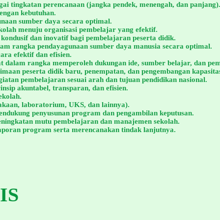
ai tingkatan perencanaan (jangka pendek, menengah, dan panjang)
engan kebutuhan.
naan sumber daya secara optimal.
lah menuju organisasi pembelajar yang efektif.
ondusif dan inovatif bagi pembelajaran peserta didik.
alam rangka pendayagunaan sumber daya manusia secara optimal.
a efektif dan efisien.
t dalam rangka memperoleh dukungan ide, sumber belajar, dan pe
imaan peserta didik baru, penempatan, dan pengembangan kapasitas 
atan pembelajaran sesuai arah dan tujuan pendidikan nasional.
sip akuntabel, transparan, dan efisien.
ekolah.
akaan, laboratorium, UKS, dan lainnya).
 mendukung penyusunan program dan pengambilan keputusan.
eningkatan mutu pembelajaran dan manajemen sekolah.
laporan program serta merencanakan tindak lanjutnya.
IS