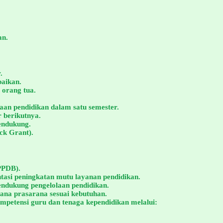
an.
.
aikan.
 orang tua.
aan pendidikan dalam satu semester.
r berikutnya.
endukung.
ck Grant).
PPDB).
asi peningkatan mutu layanan pendidikan.
ndukung pengelolaan pendidikan.
ana prasarana sesuai kebutuhan.
petensi guru dan tenaga kependidikan melalui: