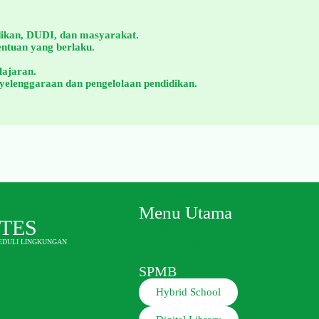
dikan, DUDI, dan masyarakat.
entuan yang berlaku.
lajaran.
elenggaraan dan pengelolaan pendidikan.
Menu Utama
OTES
Profile
Visi dan Misi
PEDULI LINGKUNGAN
Berita
SPMB
Hybrid School