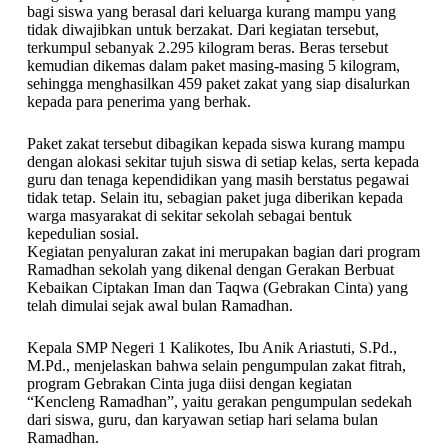
bagi siswa yang berasal dari keluarga kurang mampu yang
tidak diwajibkan untuk berzakat. Dari kegiatan tersebut,
terkumpul sebanyak 2.295 kilogram beras. Beras tersebut
kemudian dikemas dalam paket masing-masing 5 kilogram,
sehingga menghasilkan 459 paket zakat yang siap disalurkan
kepada para penerima yang berhak.
Paket zakat tersebut dibagikan kepada siswa kurang mampu
dengan alokasi sekitar tujuh siswa di setiap kelas, serta kepada
guru dan tenaga kependidikan yang masih berstatus pegawai
tidak tetap. Selain itu, sebagian paket juga diberikan kepada
warga masyarakat di sekitar sekolah sebagai bentuk
kepedulian sosial.
Kegiatan penyaluran zakat ini merupakan bagian dari program
Ramadhan sekolah yang dikenal dengan Gerakan Berbuat
Kebaikan Ciptakan Iman dan Taqwa (Gebrakan Cinta) yang
telah dimulai sejak awal bulan Ramadhan.
Kepala SMP Negeri 1 Kalikotes, Ibu Anik Ariastuti, S.Pd.,
M.Pd., menjelaskan bahwa selain pengumpulan zakat fitrah,
program Gebrakan Cinta juga diisi dengan kegiatan
“Kencleng Ramadhan”, yaitu gerakan pengumpulan sedekah
dari siswa, guru, dan karyawan setiap hari selama bulan
Ramadhan.