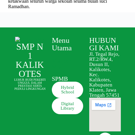
ketakwaan seluruh warga sekolah selama bulan suci
Ramadhan.
Menu
HUBUN
SMP N
Utama
GI KAMI
1
Profile
Jl. Tegal Rejo,
RT.2/RW.4,
Visi dan
KALIK
Dusun II,
Misi
Kalikotes,
OTES
Berita
Kec.
SPMB
Kalikotes,
LUHUR BUDI PEKERTI
UNGGUL DALAM
Kabupaten
PRESTASI SERTA
Hybrid
Klaten, Jawa
PEDULI LINGKUNGAN
School
Tengah 57451
Digital
Library