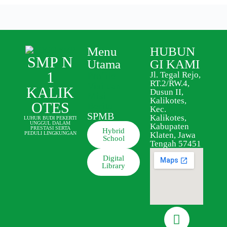
Menu
HUBUN
SMP N
Utama
GI KAMI
1
Profile
Jl. Tegal Rejo,
RT.2/RW.4,
Visi dan
KALIK
Dusun II,
Misi
Kalikotes,
OTES
Berita
Kec.
SPMB
Kalikotes,
LUHUR BUDI PEKERTI
UNGGUL DALAM
Kabupaten
PRESTASI SERTA
Hybrid
Klaten, Jawa
PEDULI LINGKUNGAN
School
Tengah 57451
Digital
Library